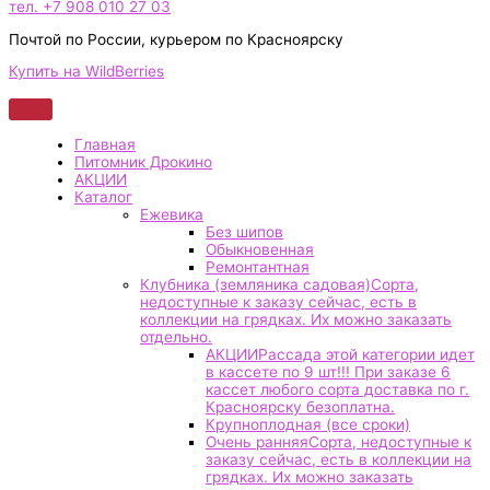
тел. +7 908 010 27 03
Почтой по России, курьером по Красноярску
Купить на WildBerries
Главная
Питомник Дрокино
АКЦИИ
Каталог
Ежевика
Без шипов
Обыкновенная
Ремонтантная
Клубника (земляника садовая)
Сорта,
недоступные к заказу сейчас, есть в
коллекции на грядках. Их можно заказать
отдельно.
АКЦИИ
Рассада этой категории идет
в кассете по 9 шт!!! При заказе 6
кассет любого сорта доставка по г.
Красноярску безоплатна.
Крупноплодная (все сроки)
Очень ранняя
Сорта, недоступные к
заказу сейчас, есть в коллекции на
грядках. Их можно заказать