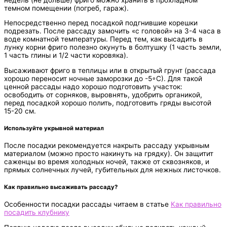
темном помещении (погреб, гараж).
Непосредственно перед посадкой подгнившие корешки
подрезать. После рассаду замочить «с головой» на 3-4 часа в
воде комнатной температуры. Перед тем, как высадить в
лунку корни фриго полезно окунуть в болтушку (1 часть земли,
1 часть глины и 1/2 части коровяка).
Высаживают фриго в теплицы или в открытый грунт (рассада
хорошо переносит ночные заморозки до -5◦С). Для такой
ценной рассады надо хорошо подготовить участок:
освободить от сорняков, выровнять, удобрить органикой,
перед посадкой хорошо полить, подготовить гряды высотой
15-20 см.
Используйте укрывной материал
После посадки рекомендуется накрыть рассаду укрывным
материалом (можно просто накинуть на грядку). Он защитит
саженцы во время холодных ночей, также от сквозняков, и
прямых солнечных лучей, губительных для нежных листочков.
Как правильно высаживать рассаду?
Особенности посадки рассады читаем в статье
Как правильно
посадить клубнику