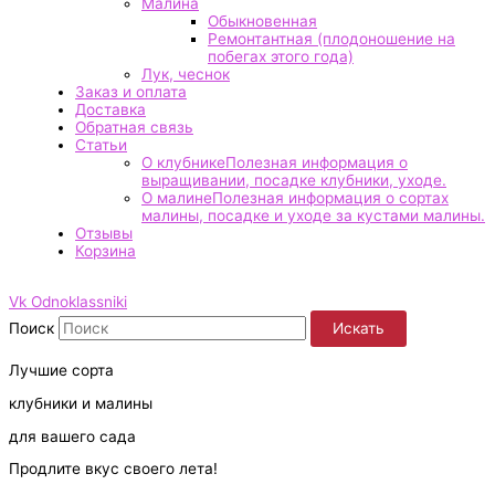
Малина
Обыкновенная
Ремонтантная (плодоношение на
побегах этого года)
Лук, чеснок
Заказ и оплата
Доставка
Обратная связь
Статьи
О клубнике
Полезная информация о
выращивании, посадке клубники, уходе.
О малине
Полезная информация о сортах
малины, посадке и уходе за кустами малины.
Отзывы
Корзина
Vk
Odnoklassniki
Поиск
Искать
Лучшие сорта
клубники и малины
для вашего сада
Продлите вкус своего лета!