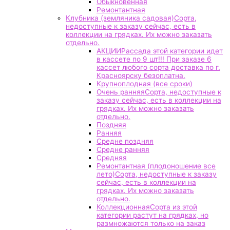
Обыкновенная
Ремонтантная
Клубника (земляника садовая)
Сорта,
недоступные к заказу сейчас, есть в
коллекции на грядках. Их можно заказать
отдельно.
АКЦИИ
Рассада этой категории идет
в кассете по 9 шт!!! При заказе 6
кассет любого сорта доставка по г.
Красноярску безоплатна.
Крупноплодная (все сроки)
Очень ранняя
Сорта, недоступные к
заказу сейчас, есть в коллекции на
грядках. Их можно заказать
отдельно.
Поздняя
Ранняя
Средне поздняя
Средне ранняя
Средняя
Ремонтантная (плодоношение все
лето)
Сорта, недоступные к заказу
сейчас, есть в коллекции на
грядках. Их можно заказать
отдельно.
Коллекционная
Сорта из этой
категории растут на грядках, но
размножаются только на заказ