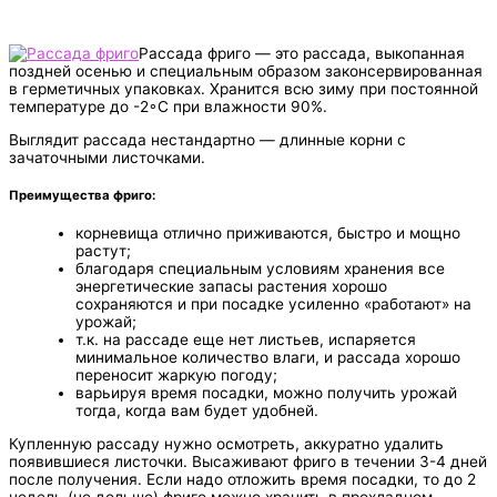
Рассада фриго — это рассада, выкопанная
поздней осенью и специальным образом законсервированная
в герметичных упаковках. Хранится всю зиму при постоянной
температуре до -2◦С при влажности 90%.
Выглядит рассада нестандартно — длинные корни с
зачаточными листочками.
Преимущества фриго:
корневища отлично приживаются, быстро и мощно
растут;
благодаря специальным условиям хранения все
энергетические запасы растения хорошо
сохраняются и при посадке усиленно «работают» на
урожай;
т.к. на рассаде еще нет листьев, испаряется
минимальное количество влаги, и рассада хорошо
переносит жаркую погоду;
варьируя время посадки, можно получить урожай
тогда, когда вам будет удобней.
Купленную рассаду нужно осмотреть, аккуратно удалить
появившиеся листочки. Высаживают фриго в течении 3-4 дней
после получения. Если надо отложить время посадки, то до 2
недель (не дольше) фриго можно хранить в прохладном