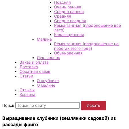
Поздняя
Очень ранняя
Средне ранняя
Средняя
Средне поздняя
Ремонтантная (плодоношение все
лето)
Коллекционная
Малина
Ремонтантная (плодоношение на
побегах этого года)
Обыкновенная
Лук, чеснок
Заказ и оплата
Доставка
Обратная связь
Статьи
О клубнике
О малине
Отзывы
Корзина
Поиск
Искать
Выращивание клубники (земляники садовой) из
рассады фриго