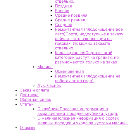
отдельно.
Поздняя
Ранняя
Средне поздняя
Средне ранняя
Средняя
Ремонтантная (плодоношение все
лето)
Сорта, недоступные к заказу
сейчас, есть в коллекции на
грядках. Их можно заказать
отдельно.
Коллекционная
Сорта из этой
категории растут на грядках, но
размножаются только на заказ
Малина
Обыкновенная
Ремонтантная (плодоношение на
побегах этого года)
Лук, чеснок
Заказ и оплата
Доставка
Обратная связь
Статьи
О клубнике
Полезная информация о
выращивании, посадке клубники, уходе.
О малине
Полезная информация о сортах
малины, посадке и уходе за кустами малины.
Отзывы