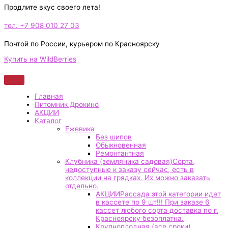
Продлите вкус своего лета!
тел. +7 908 010 27 03
Почтой по России, курьером по Красноярску
Купить на WildBerries
Главная
Питомник Дрокино
АКЦИИ
Каталог
Ежевика
Без шипов
Обыкновенная
Ремонтантная
Клубника (земляника садовая)
Сорта,
недоступные к заказу сейчас, есть в
коллекции на грядках. Их можно заказать
отдельно.
АКЦИИ
Рассада этой категории идет
в кассете по 9 шт!!! При заказе 6
кассет любого сорта доставка по г.
Красноярску безоплатна.
Крупноплодная (все сроки)