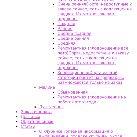
Очень ранняя
Сорта, недоступные к
заказу сейчас, есть в коллекции на
грядках. Их можно заказать
отдельно.
Поздняя
Ранняя
Средне поздняя
Средне ранняя
Средняя
Ремонтантная (плодоношение все
лето)
Сорта, недоступные к заказу
сейчас, есть в коллекции на
грядках. Их можно заказать
отдельно.
Коллекционная
Сорта из этой
категории растут на грядках, но
размножаются только на заказ
Малина
Обыкновенная
Ремонтантная (плодоношение на
побегах этого года)
Лук, чеснок
Заказ и оплата
Доставка
Обратная связь
Статьи
О клубнике
Полезная информация о
выращивании, посадке клубники, уходе.