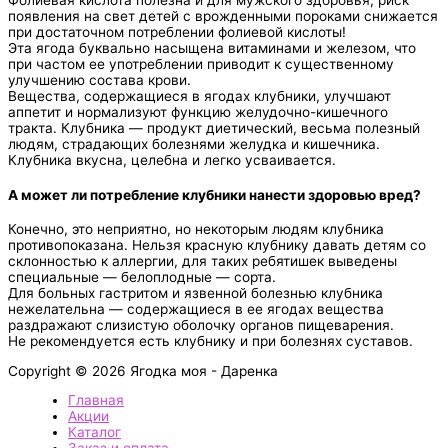
Фолиевая кислота полезна и для мужского здоровья, риск
появления на свет детей с врожденными пороками снижается
при достаточном потреблении фолиевой кислоты!
Эта ягода буквально насыщена витаминами и железом, что
при частом ее употреблении приводит к существенному
улучшению состава крови.
Вещества, содержащиеся в ягодах клубники, улучшают
аппетит и нормализуют функцию желудочно-кишечного
тракта. Клубника — продукт диетический, весьма полезный
людям, страдающих болезнями желудка и кишечника.
Клубника вкусна, целебна и легко усваивается.
А может ли потребление клубники нанести здоровью вред?
Конечно, это неприятно, но некоторым людям клубника
противопоказана. Нельзя красную клубнику давать детям со
склонностью к аллергии, для таких ребятишек выведены
специальные — белоплодные — сорта.
Для больных гастритом и язвенной болезнью клубника
нежелательна — содержащиеся в ее ягодах вещества
раздражают слизистую оболочку органов пищеварения.
Не рекомендуется есть клубнику и при болезнях суставов.
Copyright © 2026 Ягодка моя - Даренка
Главная
Акции
Каталог