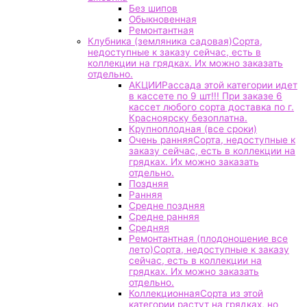
Без шипов
Обыкновенная
Ремонтантная
Клубника (земляника садовая)
Сорта,
недоступные к заказу сейчас, есть в
коллекции на грядках. Их можно заказать
отдельно.
АКЦИИ
Рассада этой категории идет
в кассете по 9 шт!!! При заказе 6
кассет любого сорта доставка по г.
Красноярску безоплатна.
Крупноплодная (все сроки)
Очень ранняя
Сорта, недоступные к
заказу сейчас, есть в коллекции на
грядках. Их можно заказать
отдельно.
Поздняя
Ранняя
Средне поздняя
Средне ранняя
Средняя
Ремонтантная (плодоношение все
лето)
Сорта, недоступные к заказу
сейчас, есть в коллекции на
грядках. Их можно заказать
отдельно.
Коллекционная
Сорта из этой
категории растут на грядках, но