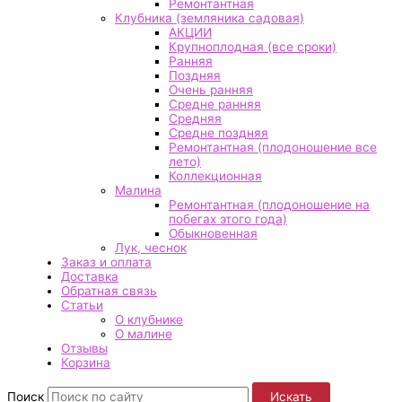
Ремонтантная
Клубника (земляника садовая)
АКЦИИ
Крупноплодная (все сроки)
Ранняя
Поздняя
Очень ранняя
Средне ранняя
Средняя
Средне поздняя
Ремонтантная (плодоношение все
лето)
Коллекционная
Малина
Ремонтантная (плодоношение на
побегах этого года)
Обыкновенная
Лук, чеснок
Заказ и оплата
Доставка
Обратная связь
Статьи
О клубнике
О малине
Отзывы
Корзина
Поиск
Искать