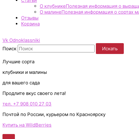
Статьи
О клубнике
Полезная информация о выращив
О малине
Полезная информация о сортах ма
Отзывы
Корзина
Vk
Odnoklassniki
Поиск
Искать
Лучшие сорта
клубники и малины
для вашего сада
Продлите вкус своего лета!
тел. +7 908 010 27 03
Почтой по России, курьером по Красноярску
Купить на WildBerries