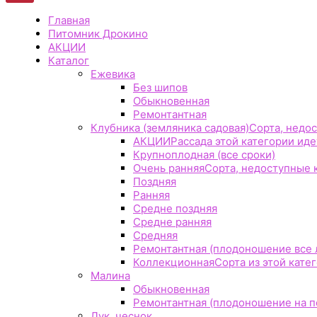
Главная
Питомник Дрокино
АКЦИИ
Каталог
Ежевика
Без шипов
Обыкновенная
Ремонтантная
Клубника (земляника садовая)
Сорта, недос
АКЦИИ
Рассада этой категории идет
Крупноплодная (все сроки)
Очень ранняя
Сорта, недоступные к
Поздняя
Ранняя
Средне поздняя
Средне ранняя
Средняя
Ремонтантная (плодоношение все 
Коллекционная
Сорта из этой кате
Малина
Обыкновенная
Ремонтантная (плодоношение на по
Лук, чеснок