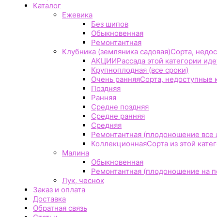
Каталог
Ежевика
Без шипов
Обыкновенная
Ремонтантная
Клубника (земляника садовая)
Сорта, недос
АКЦИИ
Рассада этой категории идет
Крупноплодная (все сроки)
Очень ранняя
Сорта, недоступные к
Поздняя
Ранняя
Средне поздняя
Средне ранняя
Средняя
Ремонтантная (плодоношение все 
Коллекционная
Сорта из этой кате
Малина
Обыкновенная
Ремонтантная (плодоношение на по
Лук, чеснок
Заказ и оплата
Доставка
Обратная связь