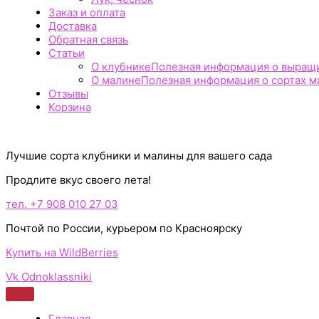
Заказ и оплата
Доставка
Обратная связь
Статьи
О клубнике
Полезная информация о выращив
О малине
Полезная информация о сортах ма
Отзывы
Корзина
Лучшие сорта клубники и малины для вашего сада
Продлите вкус своего лета!
тел. +7 908 010 27 03
Почтой по России, курьером по Красноярску
Купить на WildBerries
Vk
Odnoklassniki
Главная