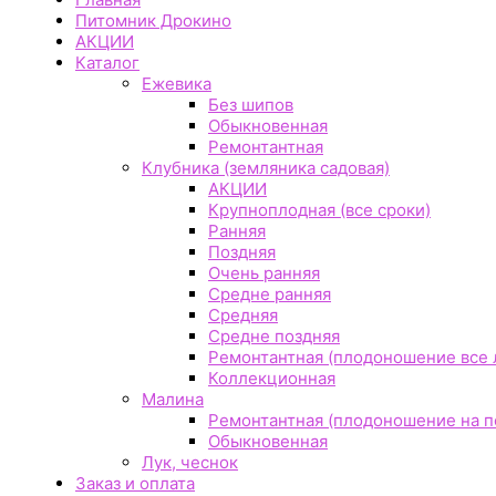
Питомник Дрокино
АКЦИИ
Каталог
Ежевика
Без шипов
Обыкновенная
Ремонтантная
Клубника (земляника садовая)
АКЦИИ
Крупноплодная (все сроки)
Ранняя
Поздняя
Очень ранняя
Средне ранняя
Средняя
Средне поздняя
Ремонтантная (плодоношение все 
Коллекционная
Малина
Ремонтантная (плодоношение на по
Обыкновенная
Лук, чеснок
Заказ и оплата