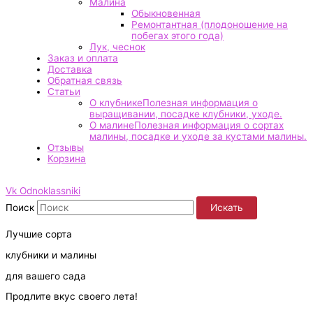
Малина
Обыкновенная
Ремонтантная (плодоношение на
побегах этого года)
Лук, чеснок
Заказ и оплата
Доставка
Обратная связь
Статьи
О клубнике
Полезная информация о
выращивании, посадке клубники, уходе.
О малине
Полезная информация о сортах
малины, посадке и уходе за кустами малины.
Отзывы
Корзина
Vk
Odnoklassniki
Поиск
Искать
Лучшие сорта
клубники и малины
для вашего сада
Продлите вкус своего лета!