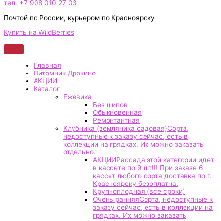
тел. +7 908 010 27 03
Почтой по России, курьером по Красноярску
Купить на WildBerries
Главная
Питомник Дрокино
АКЦИИ
Каталог
Ежевика
Без шипов
Обыкновенная
Ремонтантная
Клубника (земляника садовая)
Сорта,
недоступные к заказу сейчас, есть в
коллекции на грядках. Их можно заказать
отдельно.
АКЦИИ
Рассада этой категории идет
в кассете по 9 шт!!! При заказе 6
кассет любого сорта доставка по г.
Красноярску безоплатна.
Крупноплодная (все сроки)
Очень ранняя
Сорта, недоступные к
заказу сейчас, есть в коллекции на
грядках. Их можно заказать