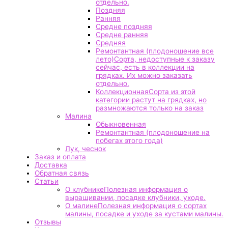
отдельно.
Поздняя
Ранняя
Средне поздняя
Средне ранняя
Средняя
Ремонтантная (плодоношение все
лето)
Сорта, недоступные к заказу
сейчас, есть в коллекции на
грядках. Их можно заказать
отдельно.
Коллекционная
Сорта из этой
категории растут на грядках, но
размножаются только на заказ
Малина
Обыкновенная
Ремонтантная (плодоношение на
побегах этого года)
Лук, чеснок
Заказ и оплата
Доставка
Обратная связь
Статьи
О клубнике
Полезная информация о
выращивании, посадке клубники, уходе.
О малине
Полезная информация о сортах
малины, посадке и уходе за кустами малины.
Отзывы