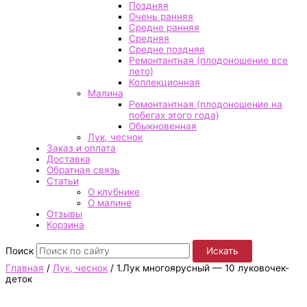
Поздняя
Очень ранняя
Средне ранняя
Средняя
Средне поздняя
Ремонтантная (плодоношение все
лето)
Коллекционная
Малина
Ремонтантная (плодоношение на
побегах этого года)
Обыкновенная
Лук, чеснок
Заказ и оплата
Доставка
Обратная связь
Статьи
О клубнике
О малине
Отзывы
Корзина
Поиск
Искать
Главная
/
Лук, чеснок
/ 1.Лук многоярусный — 10 луковочек-
деток