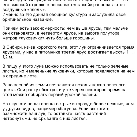
его высокой стрелке в несколько «этажей» располагаются
воздушные «плоды».
Именно за это данная овощная культура и заслужила свое
оригинальное название.
Причем есть закономерность: чем выше ярусы, тем мельче
они становятся, в четвертом ярусе, на высоте полутора
метров «луковички» чуть больше горошины.
В Сибири, из-за короткого лета, этот лук ограничивается тремя
ярусами, у нас в питомнике третий ярус достигает высоты 1 —
1,2 м.
В пищу у этого лука можно использовать не только зеленые
листья, но и маленькие луковички, которые появляются на нем
в середине лета.
Рано весной из земли появляются всходы нежно-зеленого
цвета. Они растут быстро, и уже через некоторое время на
стол можно собирать первый урожай зелени.
На вкус эти перья слегка острые и гораздо более нежные, чем
у других видов, например «батуна». Если вы хотите
размножить ваш лук, то оставьте часть растений
нетронутыми: не срывайте с них листья.