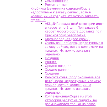
Обыкновенная
Ремонтантная
Клубника (земляника садовая)
Сорта,
недоступные к заказу сейчас, есть в
коллекции на грядках. Их можно заказать
отдельно.
АКЦИИ
Рассада этой категории идет
в кассете по 9 шт!!! При заказе 6
кассет любого сорта доставка по г.
Красноярску безоплатна.
Крупноплодная (все сроки)
Очень ранняя
Сорта, недоступные к
заказу сейчас, есть в коллекции на
грядках. Их можно заказать
отдельно.
Поздняя
Ранняя
Средне поздняя
Средне ранняя
Средняя
Ремонтантная (плодоношение все
лето)
Сорта, недоступные к заказу
сейчас, есть в коллекции на
грядках. Их можно заказать
отдельно.
Коллекционная
Сорта из этой
категории растут на грядках, но
размножаются только на заказ