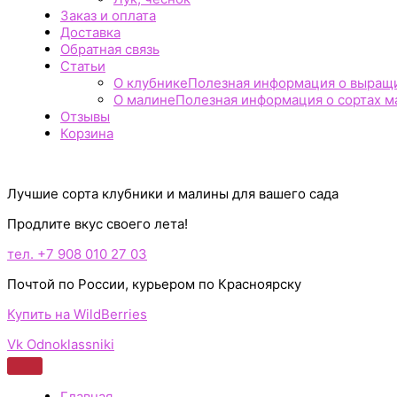
Заказ и оплата
Доставка
Обратная связь
Статьи
О клубнике
Полезная информация о выращив
О малине
Полезная информация о сортах ма
Отзывы
Корзина
Лучшие сорта клубники и малины для вашего сада
Продлите вкус своего лета!
тел. +7 908 010 27 03
Почтой по России, курьером по Красноярску
Купить на WildBerries
Vk
Odnoklassniki
Главная