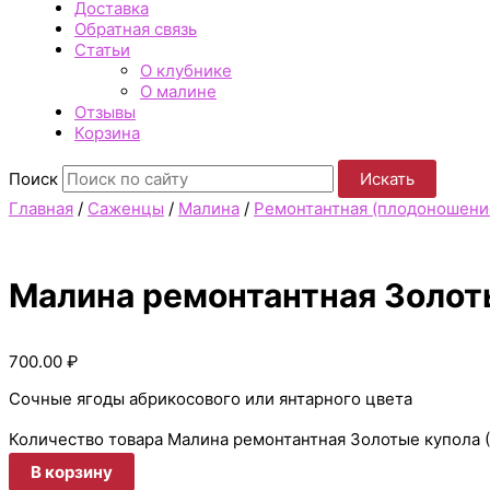
Доставка
Обратная связь
Статьи
О клубнике
О малине
Отзывы
Корзина
Поиск
Искать
Главная
/
Саженцы
/
Малина
/
Ремонтантная (плодоношение
Малина ремонтантная Золоты
700.00
₽
Сочные ягоды абрикосового или янтарного цвета
Количество товара Малина ремонтантная Золотые купола (
В корзину