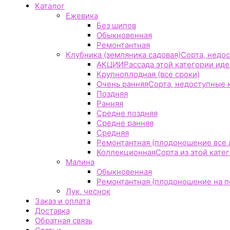
Каталог
Ежевика
Без шипов
Обыкновенная
Ремонтантная
Клубника (земляника садовая)
Сорта, недос
АКЦИИ
Рассада этой категории идет
Крупноплодная (все сроки)
Очень ранняя
Сорта, недоступные к
Поздняя
Ранняя
Средне поздняя
Средне ранняя
Средняя
Ремонтантная (плодоношение все 
Коллекционная
Сорта из этой кате
Малина
Обыкновенная
Ремонтантная (плодоношение на по
Лук, чеснок
Заказ и оплата
Доставка
Обратная связь