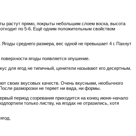
ты растут прямо, покрыты небольшим слоем воска, высота
, отходит по 5-6. Ещё одним положительным свойством
Ягоды среднего размера, вес одной не превышает 4 г. Пахнут
а поверхности ягоды появляется опушение.
ус для ягод не типичный, ценители называют его десертным.
ряют своих вкусовых качеств. Очень вкусными, необычного
осле разморозки не теряет ни вида, ни формы.
 Первый период созревания приходится на конец июня–начало
дпортили только листву, на ягодах не отразились, хотя
ягод.