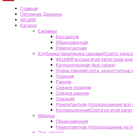
Главная
Питомник Дрокино
АКЦИИ
Каталог
Ежевика
Без шипов
Обыкновенная
Ремонтантная
Клубника (земляника садовая)
Сорта, недос
АКЦИИ
Рассада этой категории идет
Крупноплодная (все сроки)
Очень ранняя
Сорта, недоступные к
Поздняя
Ранняя
Средне поздняя
Средне ранняя
Средняя
Ремонтантная (плодоношение все 
Коллекционная
Сорта из этой кате
Малина
Обыкновенная
Ремонтантная (плодоношение на по
Лук, чеснок