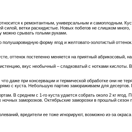
относится к ремонтантным, универсальным и самоплодным. Кус
ней силой, ветки раскидистые. Новых побегов не слишком много
ду можно срывать голыми руками.
 полушаровидную форму ягод и желтовато-золотистый оттенок. 
сте, оттенок постепенно меняется на приятный абрикосовый, н
стенцию, вкус необычный – сладковатый с нотками кислоты. Вк
, что даже при консервации и термической обработке они не те
рямо с куста. Небольшую партию замораживаем для десертов. П
там. В среднем с 1-го куста удается собрать около 2 кг ягод.
 ночных заморозков. Октябрьские заморозки в прошлый сезон по
еваний, вредители ее тоже игнорируют, возможно из-за окраса 