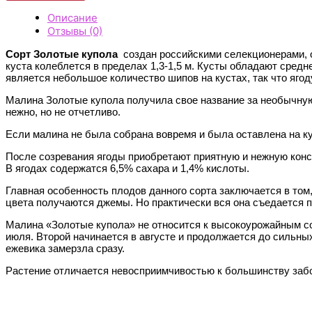
Описание
Отзывы (0)
Сорт Золотые купола
создан российскими селекционерами, 
куста колеблется в пределах 1,3-1,5 м. Кусты обладают сред
является небольшое количество шипов на кустах, так что яго
Малина Золотые купола получила свое название за необычную
нежно, но не отчетливо.
Если малина не была собрана вовремя и была оставлена на ку
После созревания ягоды приобретают приятную и нежную конси
В ягодах содержатся 6,5% сахара и 1,4% кислоты.
Главная особенность плодов данного сорта заключается в том
цвета получаются джемы. Но практически вся она съедается п
Малина «Золотые купола» не относится к высокоурожайным сор
июля. Второй начинается в августе и продолжается до сильных
ежевика замерзла сразу.
Растение отличается невосприимчивостью к большинству забол