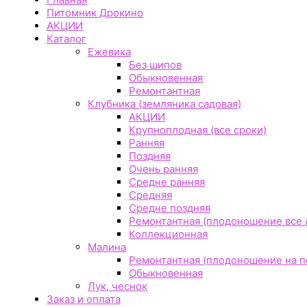
Питомник Дрокино
АКЦИИ
Каталог
Ежевика
Без шипов
Обыкновенная
Ремонтантная
Клубника (земляника садовая)
АКЦИИ
Крупноплодная (все сроки)
Ранняя
Поздняя
Очень ранняя
Средне ранняя
Средняя
Средне поздняя
Ремонтантная (плодоношение все 
Коллекционная
Малина
Ремонтантная (плодоношение на по
Обыкновенная
Лук, чеснок
Заказ и оплата