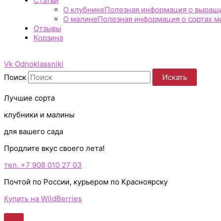
Статьи
О клубнике
Полезная информация о выращив
О малине
Полезная информация о сортах ма
Отзывы
Корзина
Vk
Odnoklassniki
Поиск
Искать
Лучшие сорта
клубники и малины
для вашего сада
Продлите вкус своего лета!
тел. +7 908 010 27 03
Почтой по России, курьером по Красноярску
Купить на WildBerries