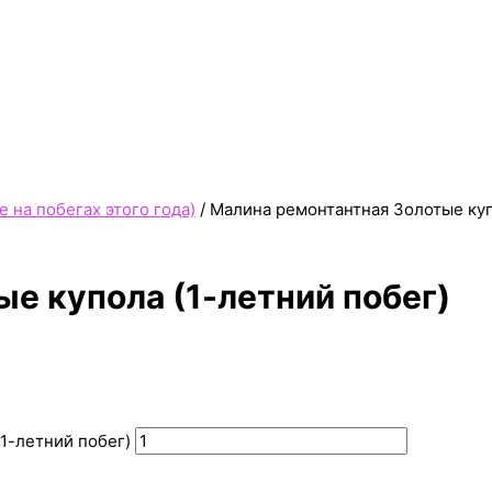
 на побегах этого года)
/ Малина ремонтантная Золотые куп
е купола (1-летний побег)
1-летний побег)