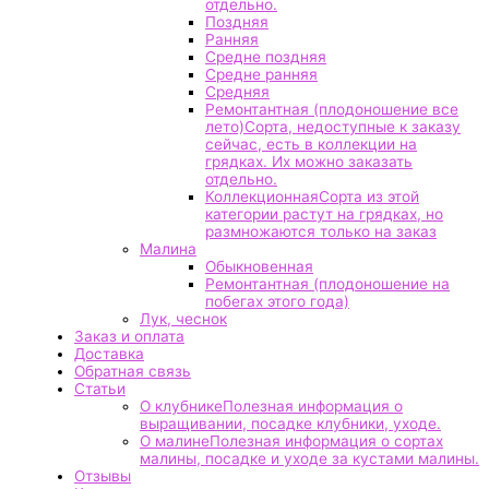
отдельно.
Поздняя
Ранняя
Средне поздняя
Средне ранняя
Средняя
Ремонтантная (плодоношение все
лето)
Сорта, недоступные к заказу
сейчас, есть в коллекции на
грядках. Их можно заказать
отдельно.
Коллекционная
Сорта из этой
категории растут на грядках, но
размножаются только на заказ
Малина
Обыкновенная
Ремонтантная (плодоношение на
побегах этого года)
Лук, чеснок
Заказ и оплата
Доставка
Обратная связь
Статьи
О клубнике
Полезная информация о
выращивании, посадке клубники, уходе.
О малине
Полезная информация о сортах
малины, посадке и уходе за кустами малины.
Отзывы