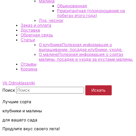
Малина
Обыкновенная
Ремонтантная (плодоношение на
побегах этого года)
Лук, чеснок
Заказ и оплата
Доставка
Обратная связь
Статьи
О клубнике
Полезная информация о
выращивании, посадке клубники, уходе.
О малине
Полезная информация о сортах
малины, посадке и уходе за кустами малины.
Отзывы
Корзина
Vk
Odnoklassniki
Поиск
Искать
Лучшие сорта
клубники и малины
для вашего сада
Продлите вкус своего лета!