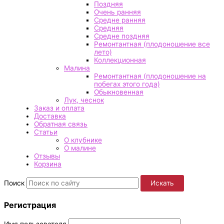
Поздняя
Очень ранняя
Средне ранняя
Средняя
Средне поздняя
Ремонтантная (плодоношение все
лето)
Коллекционная
Малина
Ремонтантная (плодоношение на
побегах этого года)
Обыкновенная
Лук, чеснок
Заказ и оплата
Доставка
Обратная связь
Статьи
О клубнике
О малине
Отзывы
Корзина
Поиск
Искать
Регистрация
Имя пользователя