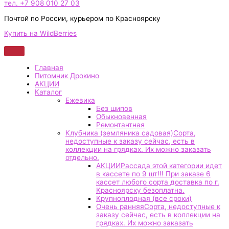
тел. +7 908 010 27 03
Почтой по России, курьером по Красноярску
Купить на WildBerries
Главная
Питомник Дрокино
АКЦИИ
Каталог
Ежевика
Без шипов
Обыкновенная
Ремонтантная
Клубника (земляника садовая)
Сорта,
недоступные к заказу сейчас, есть в
коллекции на грядках. Их можно заказать
отдельно.
АКЦИИ
Рассада этой категории идет
в кассете по 9 шт!!! При заказе 6
кассет любого сорта доставка по г.
Красноярску безоплатна.
Крупноплодная (все сроки)
Очень ранняя
Сорта, недоступные к
заказу сейчас, есть в коллекции на
грядках. Их можно заказать