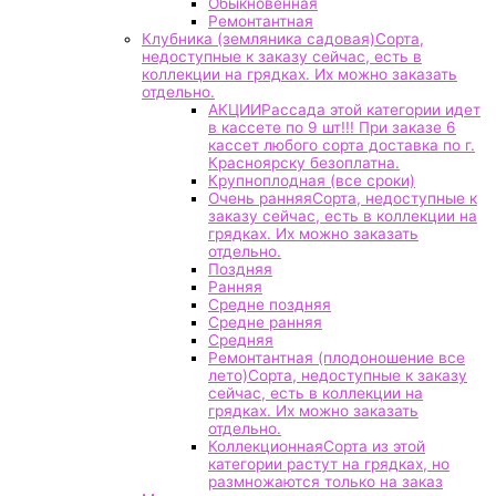
Обыкновенная
Ремонтантная
Клубника (земляника садовая)
Сорта,
недоступные к заказу сейчас, есть в
коллекции на грядках. Их можно заказать
отдельно.
АКЦИИ
Рассада этой категории идет
в кассете по 9 шт!!! При заказе 6
кассет любого сорта доставка по г.
Красноярску безоплатна.
Крупноплодная (все сроки)
Очень ранняя
Сорта, недоступные к
заказу сейчас, есть в коллекции на
грядках. Их можно заказать
отдельно.
Поздняя
Ранняя
Средне поздняя
Средне ранняя
Средняя
Ремонтантная (плодоношение все
лето)
Сорта, недоступные к заказу
сейчас, есть в коллекции на
грядках. Их можно заказать
отдельно.
Коллекционная
Сорта из этой
категории растут на грядках, но
размножаются только на заказ