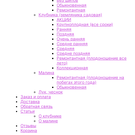
Без шипов
Обыкновенная
Ремонтантная
Клубника (земляника садовая)
АКЦИИ
Крупноплодная (все сроки)
Ранняя
Поздняя
Очень ранняя
Средне ранняя
Средняя
Средне поздняя
Ремонтантная (плодоношение все
лето)
Коллекционная
Малина
Ремонтантная (плодоношение на
побегах этого года)
Обыкновенная
Лук, чеснок
Заказ и оплата
Доставка
Обратная связь
Статьи
О клубнике
О малине
Отзывы
Корзина