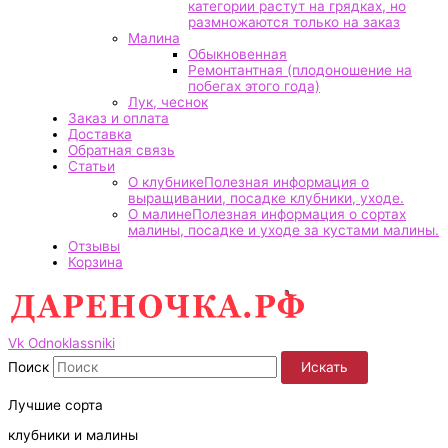
категории растут на грядках, но
размножаются только на заказ
Малина
Обыкновенная
Ремонтантная (плодоношение на
побегах этого года)
Лук, чеснок
Заказ и оплата
Доставка
Обратная связь
Статьи
О клубнике
Полезная информация о
выращивании, посадке клубники, уходе.
О малине
Полезная информация о сортах
малины, посадке и уходе за кустами малины.
Отзывы
Корзина
Vk
Odnoklassniki
Поиск
Искать
Лучшие сорта
клубники и малины