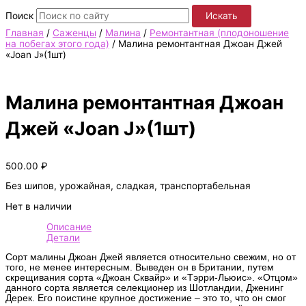
Поиск
Искать
Главная
/
Саженцы
/
Малина
/
Ремонтантная (плодоношение
на побегах этого года)
/ Малина ремонтантная Джоан Джей
«Joan J»(1шт)
Малина ремонтантная Джоан
Джей «Joan J»(1шт)
500.00
₽
Без шипов, урожайная, сладкая, транспортабельная
Нет в наличии
Описание
Детали
Сорт малины Джоан Джей является относительно свежим, но от
того, не менее интересным. Выведен он в Британии, путем
скрещивания сорта «Джоан Сквайр» и «Тэрри-Льюис». «Отцом»
данного сорта является селекционер из Шотландии, Дженинг
Дерек. Его поистине крупное достижение – это то, что он смог