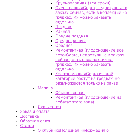
Крупноплодная (все сроки)
Очень ранняя
Сорта, недоступные к
заказу сейчас, есть в коллекции на
грядках. Их можно заказать
отдельно.
Поздняя
Ранняя
Средне поздняя
Средне ранняя
Средняя
Ремонтантная (плодоношение все
лето)
Сорта, недоступные к заказу
сейчас, есть в коллекции на
грядках. Их можно заказать
отдельно.
Коллекционная
Сорта из этой
категории растут на грядках, но
размножаются только на заказ
Малина
Обыкновенная
Ремонтантная (плодоношение на
побегах этого года)
Лук, чеснок
Заказ и оплата
Доставка
Обратная связь
Статьи
О клубнике
Полезная информация о