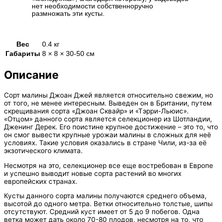
нет необходимости собственноручно
размножать эти кусты.
Вес
0.4 кг
Габариты
8 × 8 × 30-50 см
Описание
Сорт малины Джоан Джей является относительно свежим, но
от того, не менее интересным. Выведен он в Британии, путем
скрещивания сорта «Джоан Сквайр» и «Тэрри-Льюис».
«Отцом» данного сорта является селекционер из Шотландии,
Дженинг Дерек. Его поистине крупное достижение – это то, что
он смог вывести крупные урожаи малины в сложных для неё
условиях. Такие условия оказались в стране Чили, из-за её
экзотического климата.
Несмотря на это, селекционер все еще востребован в Европе
и успешно выводит новые сорта растений во многих
европейских странах.
Кусты данного сорта малины получаются среднего объема,
высотой до одного метра. Ветки относительно толстые, шипы
отсутствуют. Средний куст имеет от 5 до 9 побегов. Одна
ветка может дать около 70-80 плодов, несмотря на то, что