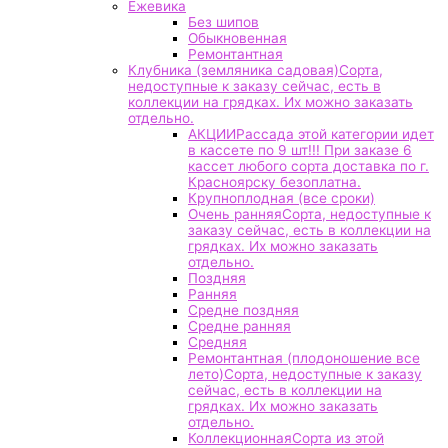
Ежевика
Без шипов
Обыкновенная
Ремонтантная
Клубника (земляника садовая)
Сорта,
недоступные к заказу сейчас, есть в
коллекции на грядках. Их можно заказать
отдельно.
АКЦИИ
Рассада этой категории идет
в кассете по 9 шт!!! При заказе 6
кассет любого сорта доставка по г.
Красноярску безоплатна.
Крупноплодная (все сроки)
Очень ранняя
Сорта, недоступные к
заказу сейчас, есть в коллекции на
грядках. Их можно заказать
отдельно.
Поздняя
Ранняя
Средне поздняя
Средне ранняя
Средняя
Ремонтантная (плодоношение все
лето)
Сорта, недоступные к заказу
сейчас, есть в коллекции на
грядках. Их можно заказать
отдельно.
Коллекционная
Сорта из этой