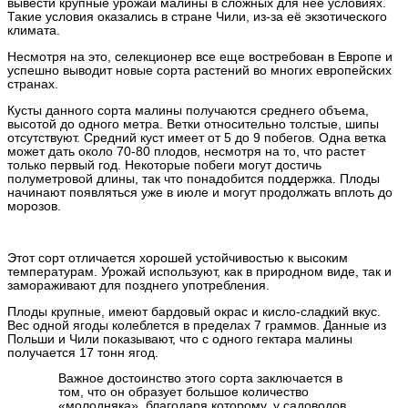
вывести крупные урожаи малины в сложных для неё условиях.
Такие условия оказались в стране Чили, из-за её экзотического
климата.
Несмотря на это, селекционер все еще востребован в Европе и
успешно выводит новые сорта растений во многих европейских
странах.
Кусты данного сорта малины получаются среднего объема,
высотой до одного метра. Ветки относительно толстые, шипы
отсутствуют. Средний куст имеет от 5 до 9 побегов. Одна ветка
может дать около 70-80 плодов, несмотря на то, что растет
только первый год. Некоторые побеги могут достичь
полуметровой длины, так что понадобится поддержка. Плоды
начинают появляться уже в июле и могут продолжать вплоть до
морозов.
Этот сорт отличается хорошей устойчивостью к высоким
температурам. Урожай используют, как в природном виде, так и
замораживают для позднего употребления.
Плоды крупные, имеют бардовый окрас и кисло-сладкий вкус.
Вес одной ягоды колеблется в пределах 7 граммов. Данные из
Польши и Чили показывают, что с одного гектара малины
получается 17 тонн ягод.
Важное достоинство этого сорта заключается в
том, что он образует большое количество
«молодняка», благодаря которому, у садоводов